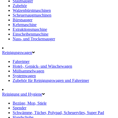
Staubsauger
Zubehör
Walzenbürstmaschinen
Scheuersaugmaschinen
Bürstsauger
Kehrmaschine
Extraktionsmaschine
Einscheibenmaschine
Nass- und Trockensauger
Reinigungswagen
Fahreimer
Hotel-, Gepäck- und Wäschewagen
Müllsammelwagen
Systemwagen
Zubehör für Reinigungswagen und Fahreimer
Reinigung und Hygiene
Bezüge, Mop, Stiele
Spender
Schwämme, Tücher, Polypad, Scheuervlies, Super Pad
Handschuhe