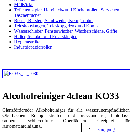
Müllsäcke
Toilettenpapier, Handtuch- und Küchenrollen, Servietten,
Taschentücher
Besen, Bürsten, Staubwedel, Kehrgarnitur
Teleskopstangen, Teleskopgelenk und Konus
Wasserschieber, Fensterwischer, Wischerschiene, Griffe
Halter, Schaber und Ersatzklingen
Hygieneartikel
Industriepapierrollen
Alcoholreiniger 4clean KO33
Glanzfördernder Alkoholreiniger für alle wasserunempfindlichen
Oberflächen. Reinigt streifen- und rückstandsfrei, hinterlässt
saubere, schlierenfreie Oberflächen. Geeignet für
Automatenreinigung.
Shopping