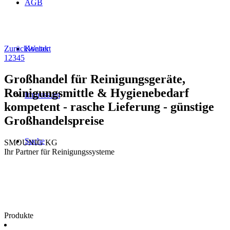
AGB
Zurück
Weiter
Kontakt
1
2
3
4
5
Großhandel für Reinigungsgeräte,
Reinigungsmittle & Hygienebedarf
Impressum
kompetent - rasche Lieferung - günstige
Großhandelspreise
Suche
SMOUNIG KG
Ihr Partner für Reinigungssysteme
Produkte