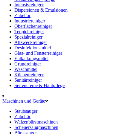
Intensivreiniger
Dispersionen & Emulsionen
Zubehör
Industriereiniger
Oberflächenreiniger
Teppichreiniger
Spezialreiniger
Allzweckreiniger
Desinfektionsmittel
Glas- und Fensterreiniger
Entkalkungsmittel
Grundreiniger
Waschmittel
Küchenreiniger
Sanitärreiniger
Seifencreme & Hautpflege
Maschinen und Geräte
Staubsauger
Zubehör
Walzenbürstmaschinen
Scheuersaugmaschinen
Bürstsauger