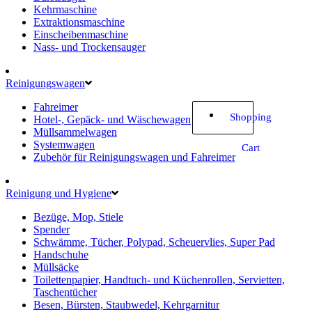
Kehrmaschine
Extraktionsmaschine
Einscheibenmaschine
Nass- und Trockensauger
Reinigungswagen
Fahreimer
Shopping
Hotel-, Gepäck- und Wäschewagen
Müllsammelwagen
Systemwagen
Cart
Zubehör für Reinigungswagen und Fahreimer
Reinigung und Hygiene
Bezüge, Mop, Stiele
Spender
Schwämme, Tücher, Polypad, Scheuervlies, Super Pad
Handschuhe
Müllsäcke
Toilettenpapier, Handtuch- und Küchenrollen, Servietten,
Taschentücher
Besen, Bürsten, Staubwedel, Kehrgarnitur