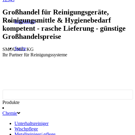
Großhandel für Reinigungsgeräte,
Reinigungsmittle & Hygienebedarf
Impressum
kompetent - rasche Lieferung - günstige
Großhandelspreise
Suche
SMOUNIG KG
Ihr Partner für Reinigungssysteme
Produkte
Chemie
Unterhaltsreiniger
Wischpflege
Metallreiniger/-pflege