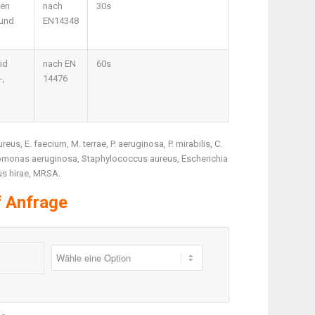
gen
nach
30s
 und
EN14348
id
nach EN
60s
-,
14476
,
eus, E. faecium, M. terrae, P. aeruginosa, P. mirabilis, C.
omonas aeruginosa, Staphylococcus aureus, Escherichia
us hirae, MRSA.
f Anfrage