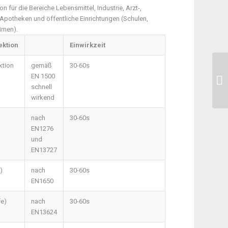
 für die Bereiche Lebensmittel, Industrie, Arzt-,
Apotheken und öffentliche Einrichtungen (Schulen,
imen).
ektion
Einwirkzeit
ktion
gemäß
30-60s
EN 1500
schnell
wirkend
nach
30-60s
EN1276
und
EN13727
)
nach
30-60s
EN1650
fe)
nach
30-60s
EN13624