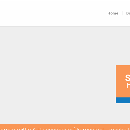
Home
D
I