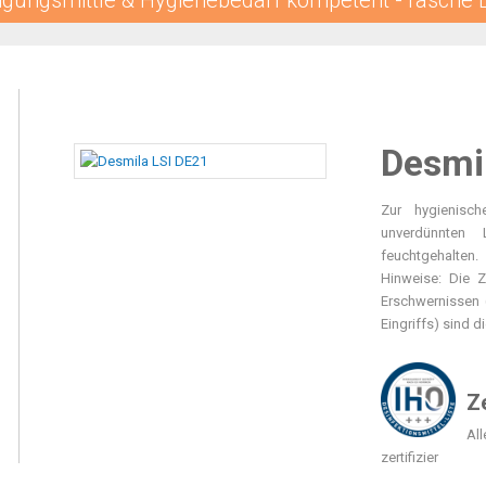
igungsmittle & Hygienebedarf kompetent - rasche 
Desmi
Zur hygienisc
unverdünnten
feuchtgehalten.
Hinweise: Die Z
Erschwernissen 
Eingriffs) sind d
Ze
Al
zertifizier