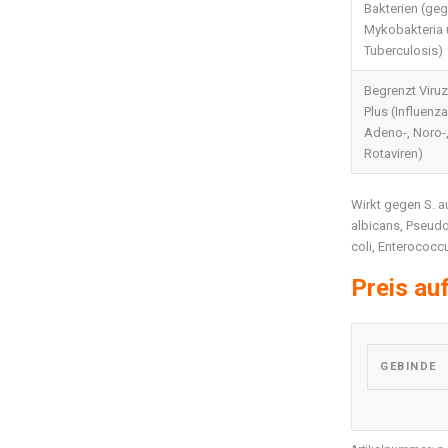
Bakterien (ge
Mykobakteria
Tuberculosis)
Begrenzt Viruz
Plus (Influenza
Adeno-, Noro-
Rotaviren)
Wirkt gegen S. aur
albicans, Pseud
coli, Enterococc
Preis au
GEBINDE