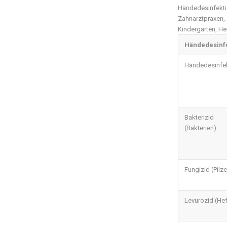
Händedesinfektion
Zahnarztpraxen, 
Kindergärten, He
Händedesinf
Händedesinfe
Bakterizid
(Bakterien)
Fungizid (Pilze
Levurozid (He