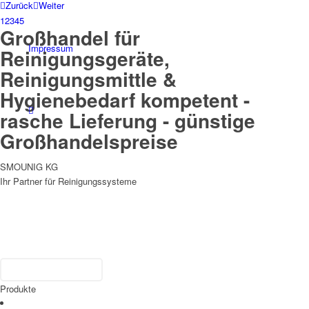
Zurück
Weiter
1
2
3
4
5
Großhandel für
Impressum
Reinigungsgeräte,
Reinigungsmittle &
Hygienebedarf kompetent -
rasche Lieferung - günstige
Großhandelspreise
SMOUNIG KG
Ihr Partner für Reinigungssysteme
Produkte