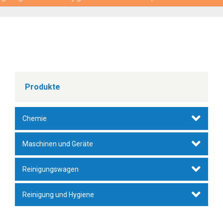
Produkte
Chemie
Unterhaltsreiniger
Maschinen und Geräte
Wischpflege
Staubsauger
Reinigungswagen
Metallreiniger/-pflege
Zubehör
Fahreimer
Reinigung und Hygiene
Intensivreiniger
Walzenbürstmaschinen
Hotel-, Gepäck- und Wäschewagen
Bezüge, Mop, Stiele