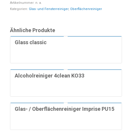
Artikelnummer:
n. a.
Hygieneartikel
Kategorien:
Grundreiniger
Glas- und Fensterreiniger
,
Oberflächenreiniger
Industriepapierrollen
Waschmittel
Ähnliche Produkte
Küchenreiniger
Glass classic
Sanitärreiniger
Seifencreme & Hautpflege
Alcoholreiniger 4clean KO33
Glas- / Oberflächenreiniger Imprise PU15