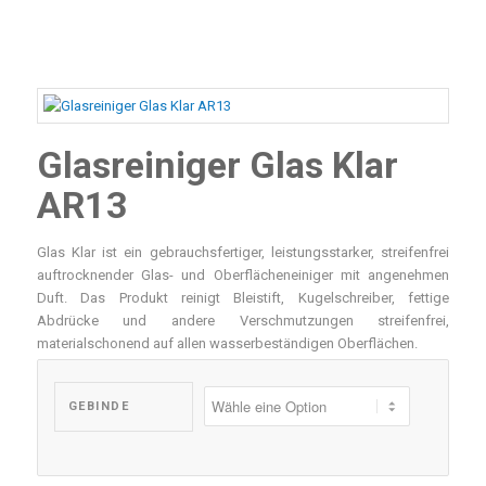
Dispersionen & Emulsionen
Scheuersaugmaschinen
Müllsammelwagen
Spender
Zubehör
Bürstsauger
Systemwagen
Schwämme, Tücher, Polypad, Scheuervlies, Super Pad
Industriereiniger
Kehrmaschine
Zubehör für Reinigungswagen und Fahreimer
Handschuhe
Glasreiniger Glas Klar
Oberflächenreiniger
Extraktionsmaschine
Müllsäcke
AR13
Teppichreiniger
Einscheibenmaschine
Toilettenpapier, Handtuch- und Küchenrollen, Servietten,
Glas Klar ist ein gebrauchsfertiger, leistungsstarker, streifenfrei
Taschentücher
Spezialreiniger
auftrocknender Glas- und Oberflächeneiniger mit angenehmen
Nass- und Trockensauger
Duft. Das Produkt reinigt Bleistift, Kugelschreiber, fettige
Besen, Bürsten, Staubwedel, Kehrgarnitur
Abdrücke und andere Verschmutzungen streifenfrei,
Allzweckreiniger
materialschonend auf allen wasserbeständigen Oberflächen.
Teleskopstangen, Teleskopgelenk und Konus
Desinfektionsmittel
Wasserschieber, Fensterwischer, Wischerschiene, Griffe
GEBINDE
Glas- und Fensterreiniger
Halter, Schaber und Ersatzklingen
Entkalkungsmittel