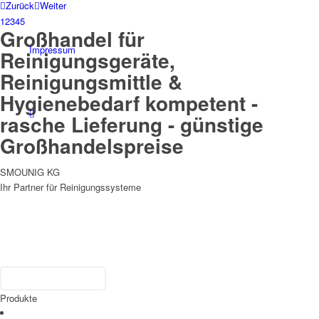
Zurück
Weiter
1
2
3
4
5
Großhandel für
Impressum
Reinigungsgeräte,
Reinigungsmittle &
Hygienebedarf kompetent -
rasche Lieferung - günstige
Großhandelspreise
SMOUNIG KG
Ihr Partner für Reinigungssysteme
Produkte