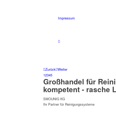
Impressum
Zurück
Weiter
1
2
3
4
5
Großhandel für Rein
kompetent - rasche 
SMOUNIG KG
Ihr Partner für Reinigungssysteme