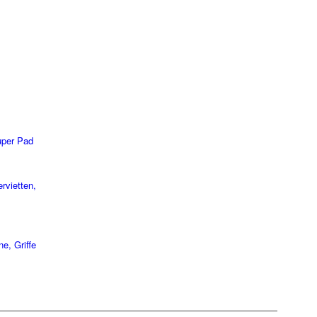
uper Pad
rvietten,
e, Griffe