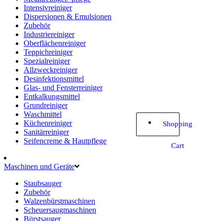
Intensivreiniger
Dispersionen & Emulsionen
Zubehör
Industriereiniger
Oberflächenreiniger
Teppichreiniger
Spezialreiniger
Allzweckreiniger
Desinfektionsmittel
Glas- und Fensterreiniger
Entkalkungsmittel
Grundreiniger
Waschmittel
Küchenreiniger
Shopping
Sanitärreiniger
Seifencreme & Hautpflege
Cart
Maschinen und Geräte
Staubsauger
Zubehör
Walzenbürstmaschinen
Scheuersaugmaschinen
Bürstsauger