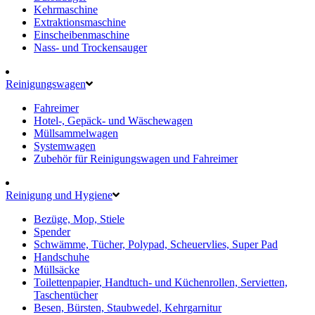
Kehrmaschine
Extraktionsmaschine
Einscheibenmaschine
Nass- und Trockensauger
Reinigungswagen
Fahreimer
Hotel-, Gepäck- und Wäschewagen
Müllsammelwagen
Systemwagen
Zubehör für Reinigungswagen und Fahreimer
Reinigung und Hygiene
Bezüge, Mop, Stiele
Spender
Schwämme, Tücher, Polypad, Scheuervlies, Super Pad
Handschuhe
Müllsäcke
Toilettenpapier, Handtuch- und Küchenrollen, Servietten,
Taschentücher
Besen, Bürsten, Staubwedel, Kehrgarnitur