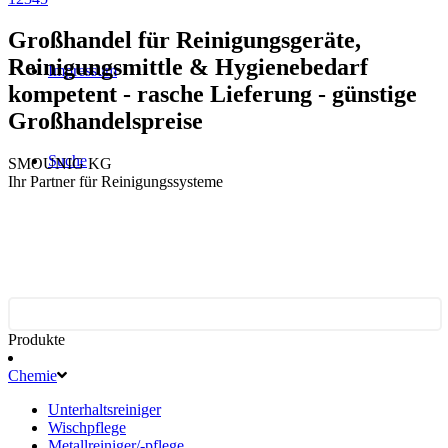
Großhandel für Reinigungsgeräte,
Reinigungsmittle & Hygienebedarf
Impressum
kompetent - rasche Lieferung - günstige
Großhandelspreise
Suche
SMOUNIG KG
Ihr Partner für Reinigungssysteme
Produkte
Chemie
Unterhaltsreiniger
Wischpflege
Metallreiniger/-pflege