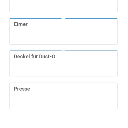
Hygieneartikel
Grundreiniger
Industriepapierrollen
Waschmittel
Eimer
Küchenreiniger
Sanitärreiniger
Deckel für Dust-O
Seifencreme & Hautpflege
Presse