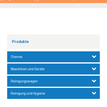
Produkte
Chemie
Unterhaltsreiniger
Maschinen und Geräte
Wischpflege
Staubsauger
Reinigungswagen
Metallreiniger/-pflege
Zubehör
Fahreimer
Reinigung und Hygiene
Intensivreiniger
Walzenbürstmaschinen
Hotel-, Gepäck- und Wäschewagen
Bezüge, Mop, Stiele