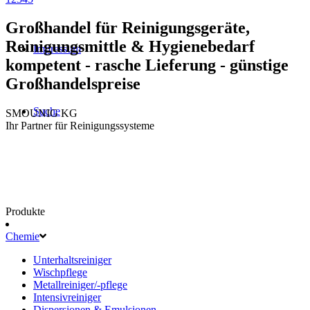
Großhandel für Reinigungsgeräte,
Reinigungsmittle & Hygienebedarf
Impressum
kompetent - rasche Lieferung - günstige
Großhandelspreise
Suche
SMOUNIG KG
Ihr Partner für Reinigungssysteme
Produkte
Chemie
Unterhaltsreiniger
Wischpflege
Metallreiniger/-pflege
Intensivreiniger
Dispersionen & Emulsionen