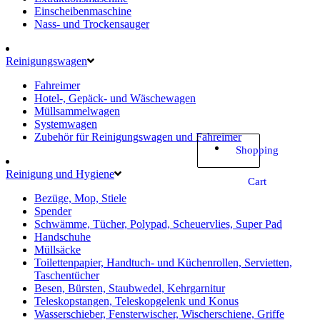
Einscheibenmaschine
Nass- und Trockensauger
Reinigungswagen
Fahreimer
Hotel-, Gepäck- und Wäschewagen
Müllsammelwagen
Systemwagen
Zubehör für Reinigungswagen und Fahreimer
Shopping
Reinigung und Hygiene
Cart
Bezüge, Mop, Stiele
Spender
Schwämme, Tücher, Polypad, Scheuervlies, Super Pad
Handschuhe
Müllsäcke
Toilettenpapier, Handtuch- und Küchenrollen, Servietten,
Taschentücher
Besen, Bürsten, Staubwedel, Kehrgarnitur
Teleskopstangen, Teleskopgelenk und Konus
Wasserschieber, Fensterwischer, Wischerschiene, Griffe