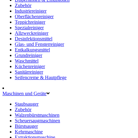
Zubehör
Industriereiniger
Oberflächenreiniger
Teppichreiniger
Spezialreiniger
Allzweckreiniger
Desinfektionsmittel
Glas- und Fensterreiniger
Entkalkungsmittel
Grundreiniger
Waschmittel
Küchenreiniger
Sanitärreiniger
Seifencreme & Hautpflege
Maschinen und Geräte
Staubsauger
Zubehör
Walzenbürstmaschinen
Scheuersaugmaschinen
Bürstsauger
Kehrmaschine
Extraktionsmaschine