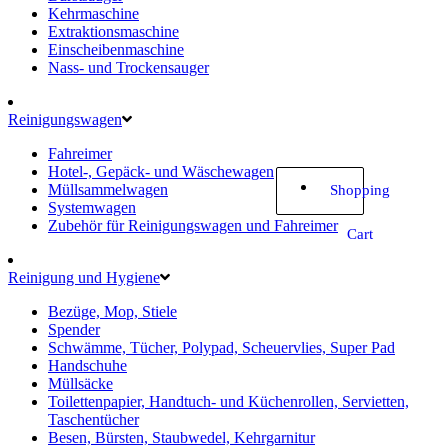
Kehrmaschine
Extraktionsmaschine
Einscheibenmaschine
Nass- und Trockensauger
Reinigungswagen
Fahreimer
Hotel-, Gepäck- und Wäschewagen
Müllsammelwagen
Shopping
Systemwagen
Zubehör für Reinigungswagen und Fahreimer
Cart
Reinigung und Hygiene
Bezüge, Mop, Stiele
Spender
Schwämme, Tücher, Polypad, Scheuervlies, Super Pad
Handschuhe
Müllsäcke
Toilettenpapier, Handtuch- und Küchenrollen, Servietten,
Taschentücher
Besen, Bürsten, Staubwedel, Kehrgarnitur