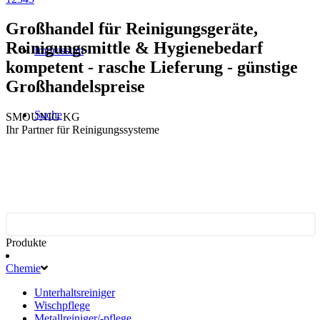
Großhandel für Reinigungsgeräte,
Reinigungsmittle & Hygienebedarf
Impressum
kompetent - rasche Lieferung - günstige
Großhandelspreise
Suche
SMOUNIG KG
Ihr Partner für Reinigungssysteme
Produkte
Chemie
Unterhaltsreiniger
Wischpflege
Metallreiniger/-pflege