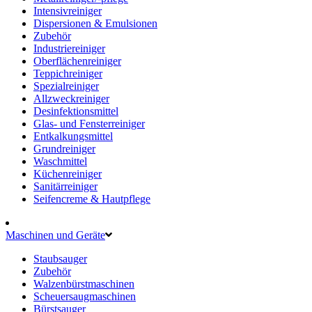
Intensivreiniger
Dispersionen & Emulsionen
Zubehör
Industriereiniger
Oberflächenreiniger
Teppichreiniger
Spezialreiniger
Allzweckreiniger
Desinfektionsmittel
Glas- und Fensterreiniger
Entkalkungsmittel
Grundreiniger
Waschmittel
Küchenreiniger
Sanitärreiniger
Seifencreme & Hautpflege
Maschinen und Geräte
Staubsauger
Zubehör
Walzenbürstmaschinen
Scheuersaugmaschinen
Bürstsauger