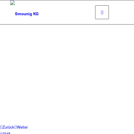
Zurück
Weiter
1
2
3
4
5