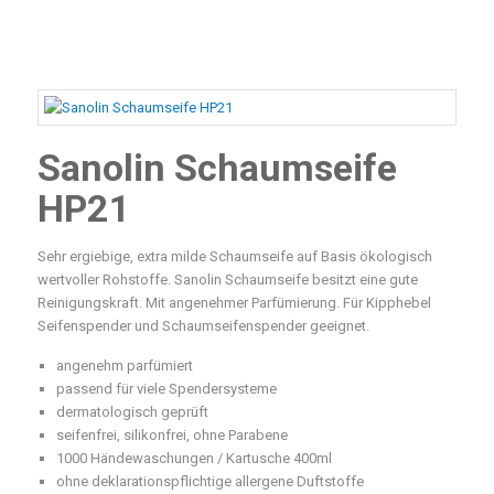
Dispersionen & Emulsionen
Scheuersaugmaschinen
Müllsammelwagen
Spender
Zubehör
Bürstsauger
Systemwagen
Schwämme, Tücher, Polypad, Scheuervlies, Super Pad
Industriereiniger
Kehrmaschine
Zubehör für Reinigungswagen und Fahreimer
Handschuhe
Sanolin Schaumseife
Oberflächenreiniger
Extraktionsmaschine
Müllsäcke
HP21
Teppichreiniger
Einscheibenmaschine
Toilettenpapier, Handtuch- und Küchenrollen, Servietten,
Sehr ergiebige, extra milde Schaumseife auf Basis ökologisch
Taschentücher
Spezialreiniger
wertvoller Rohstoffe. Sanolin Schaumseife besitzt eine gute
Nass- und Trockensauger
Reinigungskraft. Mit angenehmer Parfümierung. Für Kipphebel
Besen, Bürsten, Staubwedel, Kehrgarnitur
Seifenspender und Schaumseifenspender geeignet.
Allzweckreiniger
Teleskopstangen, Teleskopgelenk und Konus
angenehm parfümiert
Desinfektionsmittel
passend für viele Spendersysteme
Wasserschieber, Fensterwischer, Wischerschiene, Griffe
dermatologisch geprüft
Glas- und Fensterreiniger
seifenfrei, silikonfrei, ohne Parabene
1000 Händewaschungen / Kartusche 400ml
Halter, Schaber und Ersatzklingen
Entkalkungsmittel
ohne deklarationspflichtige allergene Duftstoffe