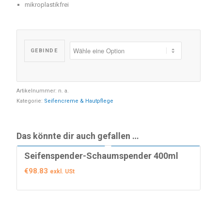
mikroplastikfrei
Hygieneartikel
Grundreiniger
Industriepapierrollen
Waschmittel
GEBINDE
Küchenreiniger
Sanitärreiniger
Artikelnummer:
n. a.
Kategorie:
Seifencreme & Hautpflege
Seifencreme & Hautpflege
Das könnte dir auch gefallen …
Seifenspender-Schaumspender 400ml
€
98.83
exkl. USt