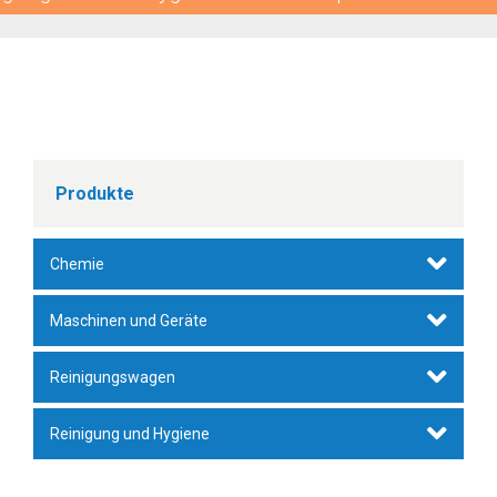
Produkte
Chemie
Unterhaltsreiniger
Maschinen und Geräte
Wischpflege
Staubsauger
Reinigungswagen
Metallreiniger/-pflege
Zubehör
Fahreimer
Reinigung und Hygiene
Intensivreiniger
Walzenbürstmaschinen
Hotel-, Gepäck- und Wäschewagen
Bezüge, Mop, Stiele