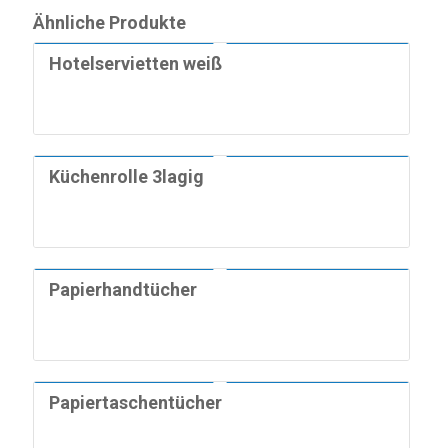
Hygieneartikel
Ähnliche Produkte
Grundreiniger
Hotelservietten weiß
Industriepapierrollen
Waschmittel
Küchenreiniger
Sanitärreiniger
Küchenrolle 3lagig
Seifencreme & Hautpflege
Papierhandtücher
Papiertaschentücher