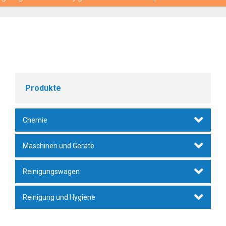
Produkte
Chemie
Unterhaltsreiniger
Maschinen und Geräte
Wischpflege
Staubsauger
Reinigungswagen
Metallreiniger/-pflege
Zubehör
Fahreimer
Reinigung und Hygiene
Intensivreiniger
Walzenbürstmaschinen
Hotel-, Gepäck- und Wäschewagen
Bezüge, Mop, Stiele