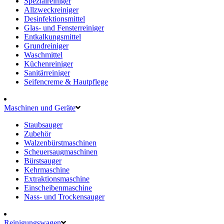
Spezialreiniger
Allzweckreiniger
Desinfektionsmittel
Glas- und Fensterreiniger
Entkalkungsmittel
Grundreiniger
Waschmittel
Küchenreiniger
Sanitärreiniger
Seifencreme & Hautpflege
Maschinen und Geräte
Staubsauger
Zubehör
Walzenbürstmaschinen
Scheuersaugmaschinen
Bürstsauger
Kehrmaschine
Extraktionsmaschine
Einscheibenmaschine
Nass- und Trockensauger
Reinigungswagen