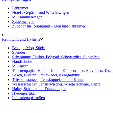
Fahreimer
Hotel-, Gepäck- und Wäschewagen
Müllsammelwagen
Systemwagen
Zubehör für Reinigungswagen und Fahreimer
Reinigung und Hygiene
Bezüge, Mop, Stiele
Spender
Schwämme, Tücher, Polypad, Scheuervlies, Super Pad
Handschuhe
Müllsäcke
Toilettenpapier, Handtuch- und Küchenrollen, Servietten, Tasc
Besen, Bürsten, Staubwedel, Kehrgarnitur
Teleskopstangen, Teleskopgelenk und Konus
Wasserschieber, Fensterwischer, Wischerschiene, Griffe
Halter, Schaber und Ersatzklingen
Hygieneartikel
Industriepapierrollen