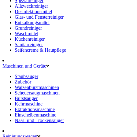
Spezialreiniger
Allzweckreiniger
Desinfektionsmittel
Glas- und Fensterreiniger
Entkalkungsmittel
Grundreiniger
Waschmittel
Küchenreiniger
Sanitärreiniger
Seifencreme & Hautpflege
Maschinen und Geräte
Staubsauger
Zubehör
Walzenbürstmaschinen
Scheuersaugmaschinen
Bürstsauger
Kehrmaschine
Extraktionsmaschine
Einscheibenmaschine
Nass- und Trockensauger
Reinigungswagen