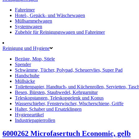
Fahreimer
Hotel-, Gepäck- und Wäschewagen
Müllsammelwagen
Systemwagen
Zubehör für Reinigungswagen und Fahreimer
Reinigung und Hygiene
Bezüge, Mop, Stiele
Spender
Schwämme, Tücher, Polypad, Scheuervlies, Super Pad
Handschuhe
Müllsäcke
Toilettenpapier, Handtuch- und Küchenrollen, Servietten, Tasc
Besen, Bürsten, Staubwedel, Kehrgarnitur
Teleskopstangen, Teleskopgelenk und Konus
Wasserschieber, Fensterwischer, Wischerschiene, Griffe
Halter, Schaber und Ersatzklingen
Hygieneartikel
Industriepapierrollen
6000262 Microfasertuch Economic, gelb