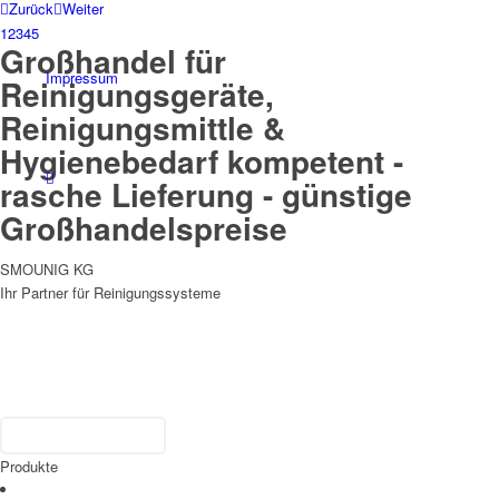
Zurück
Weiter
1
2
3
4
5
Großhandel für
Impressum
Reinigungsgeräte,
Reinigungsmittle &
Hygienebedarf kompetent -
rasche Lieferung - günstige
Großhandelspreise
SMOUNIG KG
Ihr Partner für Reinigungssysteme
Produkte