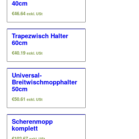
40cm
€
46.64
exkl. USt
Trapezwisch Halter
60cm
€
40.19
exkl. USt
Universal-
Breitwischmopphalter
50cm
€
50.61
exkl. USt
Scherenmopp
komplett
€
102.67
exkl. USt