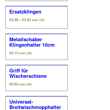
absteigender
Ersatzklingen
Reihenfolge
Preisspanne:
€
3.38
–
€
3.92
zu
exkl. USt
€3.38
sortieren
bis
€3.92
Metallschaber
Klingenhalter 10cm
€
4.13
exkl. USt
Griff für
Wischerschiene
€
9.94
exkl. USt
Universal-
Breitwischmopphalter