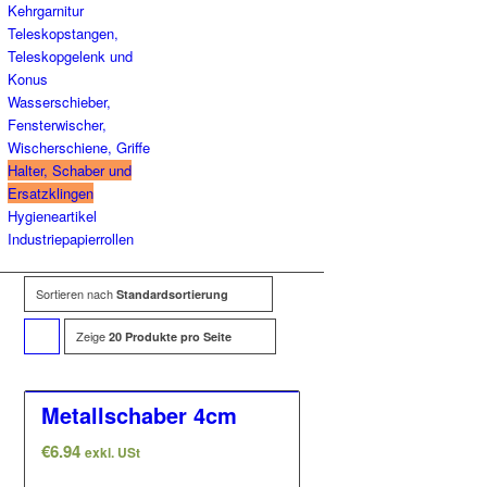
Kehrgarnitur
Teleskopstangen,
Teleskopgelenk und
Konus
Wasserschieber,
Fensterwischer,
Wischerschiene, Griffe
Halter, Schaber und
Ersatzklingen
Hygieneartikel
Industriepapierrollen
Sortieren nach
Standardsortierung
Zeige
Klicke,
20 Produkte pro Seite
um
die
Metallschaber 4cm
Produkte
€
6.94
exkl. USt
in