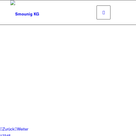
Zurück
Weiter
1
2
3
4
5