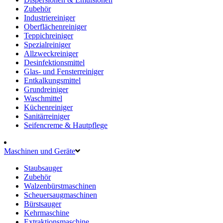
Zubehör
Industriereiniger
Oberflächenreiniger
Teppichreiniger
Spezialreiniger
Allzweckreiniger
Desinfektionsmittel
Glas- und Fensterreiniger
Entkalkungsmittel
Grundreiniger
Waschmittel
Küchenreiniger
Sanitärreiniger
Seifencreme & Hautpflege
Maschinen und Geräte
Staubsauger
Zubehör
Walzenbürstmaschinen
Scheuersaugmaschinen
Bürstsauger
Kehrmaschine
Extraktionsmaschine