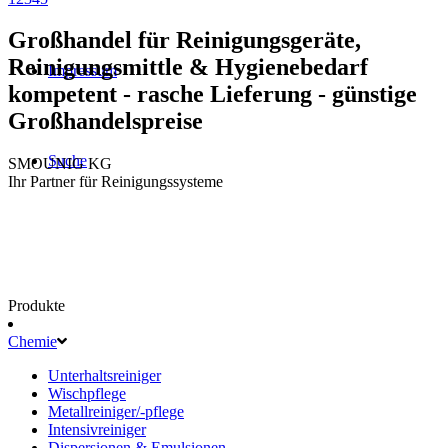
Großhandel für Reinigungsgeräte,
Reinigungsmittle & Hygienebedarf
Impressum
kompetent - rasche Lieferung - günstige
Großhandelspreise
Suche
SMOUNIG KG
Ihr Partner für Reinigungssysteme
Produkte
Chemie
Unterhaltsreiniger
Wischpflege
Metallreiniger/-pflege
Intensivreiniger
Dispersionen & Emulsionen