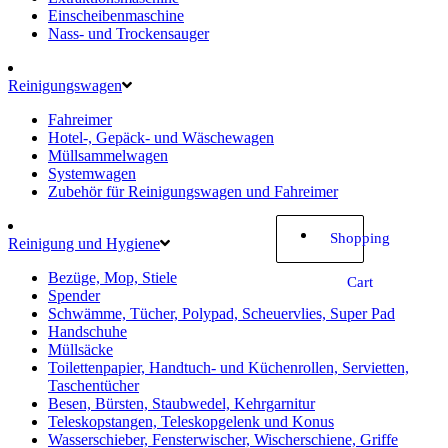
Einscheibenmaschine
Nass- und Trockensauger
Reinigungswagen
Fahreimer
Hotel-, Gepäck- und Wäschewagen
Müllsammelwagen
Systemwagen
Zubehör für Reinigungswagen und Fahreimer
Shopping
Reinigung und Hygiene
Bezüge, Mop, Stiele
Cart
Spender
Schwämme, Tücher, Polypad, Scheuervlies, Super Pad
Handschuhe
Müllsäcke
Toilettenpapier, Handtuch- und Küchenrollen, Servietten,
Taschentücher
Besen, Bürsten, Staubwedel, Kehrgarnitur
Teleskopstangen, Teleskopgelenk und Konus
Wasserschieber, Fensterwischer, Wischerschiene, Griffe